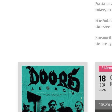
Fra starten
univers, der
Mike Anderse
støbeskeen.
Hans musik 
stemme og e
Ståend
18
SEP
2026
PRIS 210 