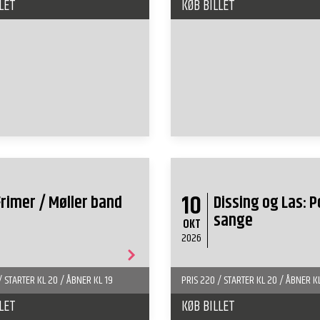
LET
KØB BILLET
10
Frimer / Møller band
Dissing og Las: P
sange
OKT
2026
/ STARTER KL 20 / ÅBNER KL 19
PRIS 220 / STARTER KL 20 / ÅBNER K
LET
KØB BILLET