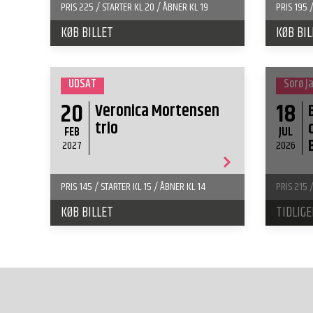
PRIS 225 / STARTER KL 20 / ÅBNER KL 19
PRIS 195 
KØB BILLET
KØB BIL
UDSAT
Sorø J
20
18
Veronica Mortensen
trio
FEB
JUL
2027
2026
PRIS 145 / STARTER KL 15 / ÅBNER KL 14
PRIS 215 
KØB BILLET
TIDLIG