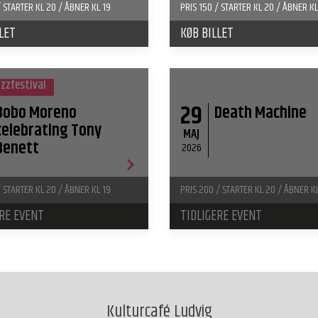
/ STARTER KL 20 / ÅBNER KL 19
PRIS 150 / STARTER KL 20 / ÅBNER KL
LET
KØB BILLET
azzfestival
29
Bobo Moreno
Death Machine
celebrating Tony
MAJ
Benett
2026
/ STARTER KL 20 / ÅBNER KL 19
PRIS 200 / STARTER KL 20 / ÅBNER K
ERE EVENT
TIDLIGERE EVENT
Kulturcafé Ludvig