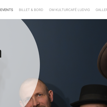
EVENTS
BILLET & BORD
OM KULTURCAFÉ LUDVIG
GALLER
n