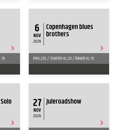
6
Copenhagen blues
brothers
NOV
2026
L 19
PRIS 235 / STARTER KL 20 / ÅBNER KL 19
27
 Solo
Juleroadshow
NOV
2026