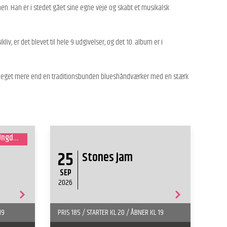
en. Han er i stedet gået sine egne veje og skabt et musikalsk
, er det blevet til hele 9 udgivelser, og det 10. album er i
 meget mere end en traditionsbunden blueshåndværker med en stærk
I samarbejde med SUP (Sorø UngdomsProjekt)
25
Stones jam
SEP
2026
19
PRIS 185 / STARTER KL 20 / ÅBNER KL 19