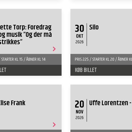
30
Jette Torp: Foredrag
Silo
og musik ”Og der må
OKT
strikkes”
2026
/ STARTER KL 15 / ÅBNER KL 14
PRIS 225 / STARTER KL 20 / ÅBNER K
LET
KØB BILLET
20
Elise Frank
Uffe Lorentzen -
NOV
2026