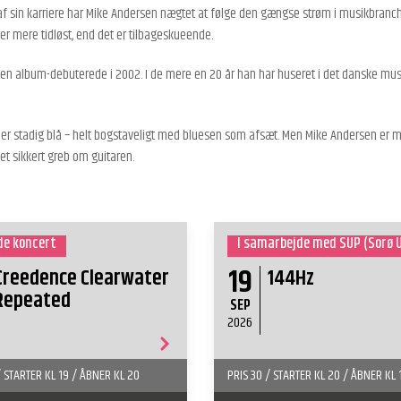
 af sin karriere har Mike Andersen nægtet at følge den gængse strøm i musikbranch
 er mere tidløst, end det er tilbageskueende.
n album-debuterede i 2002. I de mere en 20 år han har huseret i det danske musikliv
er stadig blå – helt bogstaveligt med bluesen som afsæt. Men Mike Andersen er
t sikkert greb om guitaren.
e koncert
19
Creedence Clearwater
144Hz
Repeated
SEP
2026
/ STARTER KL 19 / ÅBNER KL 20
PRIS 30 / STARTER KL 20 / ÅBNER KL 