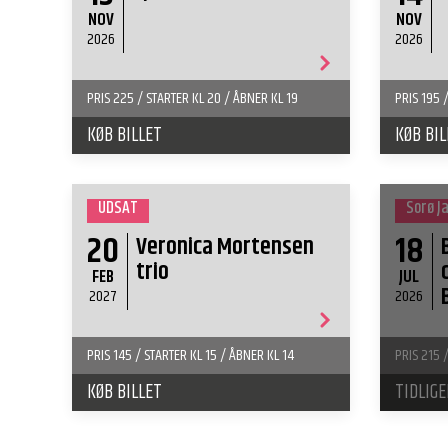
NOV
NOV
2026
2026
PRIS 225 / STARTER KL 20 / ÅBNER KL 19
PRIS 195 
KØB BILLET
KØB BIL
UDSAT
Sorø J
20
18
Veronica Mortensen
trio
FEB
JUL
2027
2026
PRIS 145 / STARTER KL 15 / ÅBNER KL 14
PRIS 215 
KØB BILLET
TIDLIG