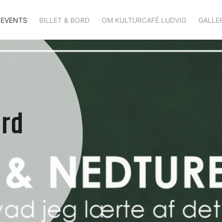
EVENTS
BILLET & BORD
OM KULTURCAFÉ LUDVIG
GALLER
ard