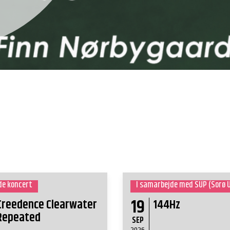
e koncert
19
Creedence Clearwater
144Hz
Repeated
SEP