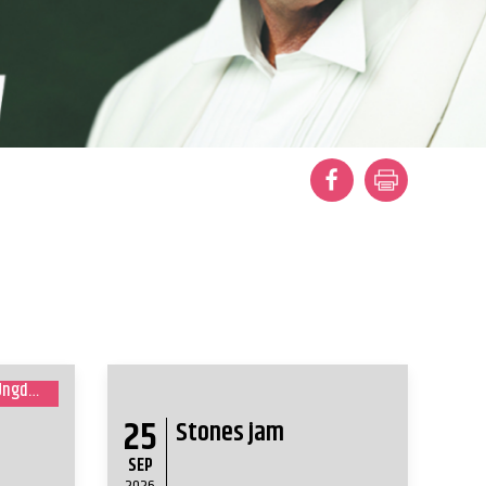
I samarbejde med SUP (Sorø UngdomsProjekt)
25
Stones jam
SEP