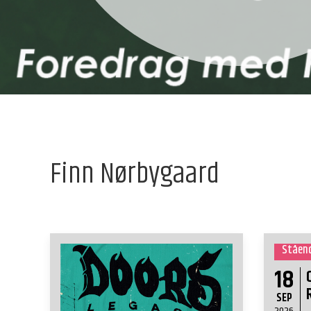
Finn Nørbygaard
Ståend
18
SEP