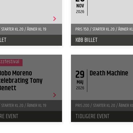
NOV
2026
/ STARTER KL 20 / ÅBNER KL 19
PRIS 150 / STARTER KL 20 / ÅBNER KL
LET
KØB BILLET
azzfestival
29
Bobo Moreno
Death Machine
celebrating Tony
MAJ
Benett
2026
/ STARTER KL 20 / ÅBNER KL 19
PRIS 200 / STARTER KL 20 / ÅBNER K
ERE EVENT
TIDLIGERE EVENT